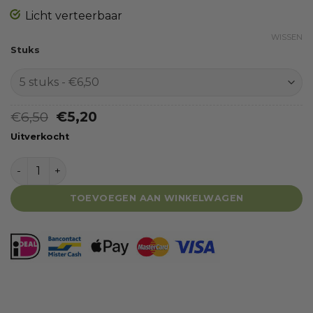
Licht verteerbaar
WISSEN
Stuks
Oorspronkelijke
Huidige
€
6,50
€
5,20
prijs
prijs
Uitverkocht
was:
is:
€6,50.
€5,20.
Natuurlijke Varkensoren aantal
TOEVOEGEN AAN WINKELWAGEN