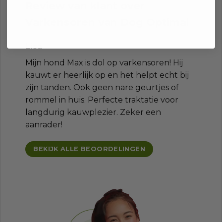
Review van klant over
Varkensoren van Dog Optimal
Lisa
Mijn hond Max is dol op varkensoren! Hij
kauwt er heerlijk op en het helpt echt bij
zijn tanden. Ook geen nare geurtjes of
rommel in huis. Perfecte traktatie voor
langdurig kauwplezier. Zeker een
aanrader!
BEKIJK ALLE BEOORDELINGEN