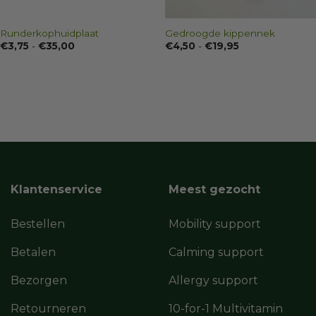
Runderkophuidplaat
Gedroogde kippennek
Prijsklasse:
Prijsklasse:
€
3,75
-
€
35,00
€
4,50
-
€
19,95
€3,75
€4,50
tot
tot
€35,00
€19,95
Klantenservice
Meest gezocht
Bestellen
Mobility support
Betalen
Calming support
Bezorgen
Allergy support
Retourneren
10-for-1 Multivitamin