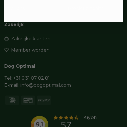
Over ons
Probiotic health
Zakelijk
Zakelijke klanten
Member worden
Dog Optimal
Tel:
+31 6 31 07 02 81
E-mail:
info@dogoptimal.com
IDeal
Bancontact
PayPal