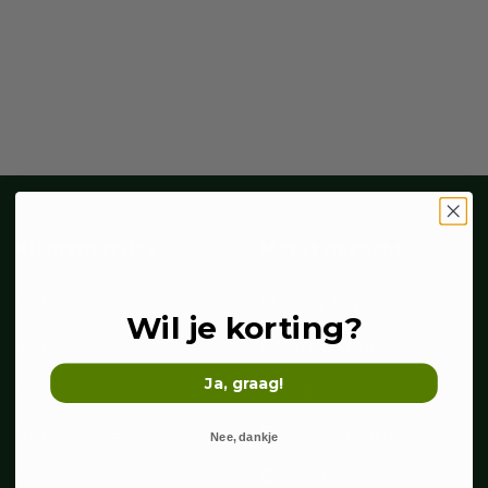
Klantenservice
Meest gezocht
Bestellen
Mobility support
Wil je korting?
Betalen
Calming support
Ja, graag!
Bezorgen
Allergy support
Retourneren
10-for-1 Multivitamin
Nee, dankje
Privacy
Omega health