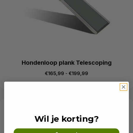
Hondenloop plank Telescoping
€
165,99
-
€
199,99
Wil je korting?