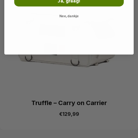
Ja, graag!
Nee, dankje
Truffle – Carry on Carrier
€
129,99