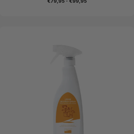
€
79,95
-
€
99,95