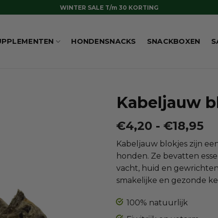
WINTER SALE T/m 30 KORTING
UPPLEMENTEN
HONDENSNACKS
SNACKBOXEN
S
Kabeljauw b
Pr
€
4,20
-
€
18,95
€4
Kabeljauw blokjes zijn een
to
honden. Ze bevatten ess
€1
vacht, huid en gewrichten.
smakelijke en gezonde ke
100% natuurlijk