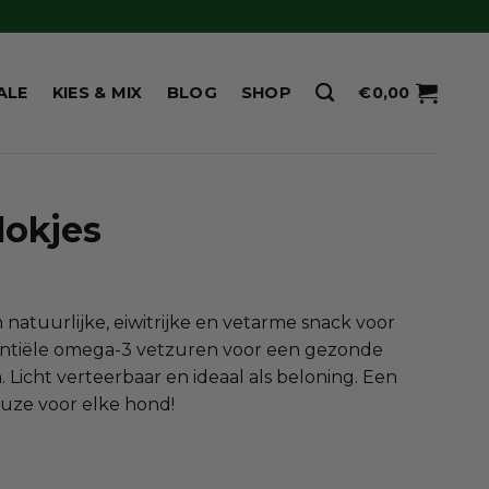
ALE
KIES & MIX
BLOG
SHOP
€
0,00
lokjes
ijsklasse:
,20
 natuurlijke, eiwitrijke en vetarme snack voor
t
entiële omega-3 vetzuren voor een gezonde
8,95
 Licht verteerbaar en ideaal als beloning. Een
uze voor elke hond!