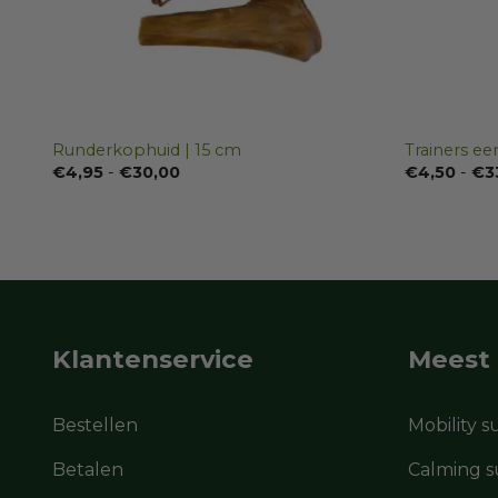
Runderkophuid | 15 cm
Trainers ee
Prijsklasse:
€
4,95
-
€
30,00
€
4,50
-
€
3
€4,95
tot
€30,00
Klantenservice
Meest
Bestellen
Mobility 
Betalen
Calming s