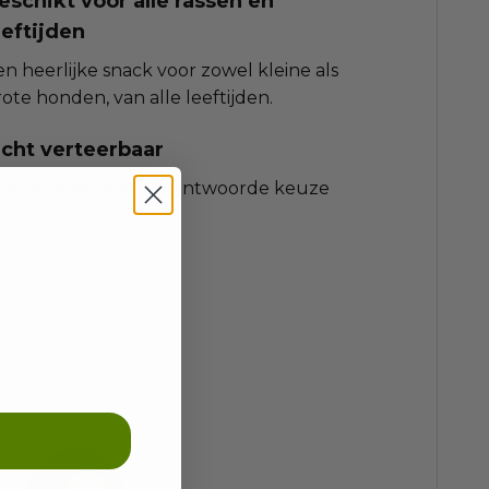
eschikt voor alle rassen en
eeftijden
n heerlijke snack voor zowel kleine als
ote honden, van alle leeftijden.
icht verteerbaar
en voedzame en verantwoorde keuze
oor een beloning.