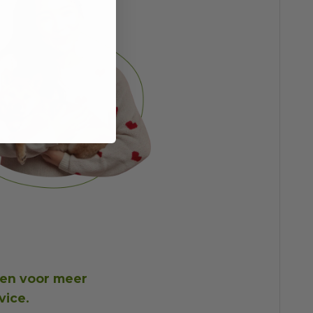
gen
voor meer
vice
.