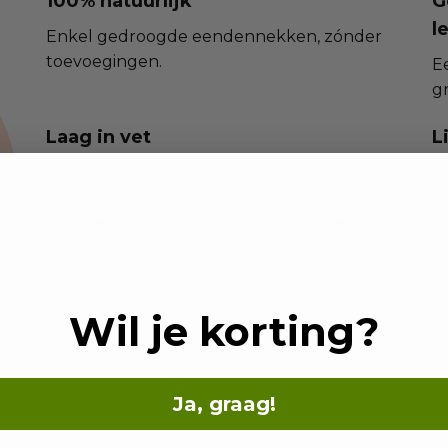
100% natuurlijk
G
l
Enkel gedroogde eendennekken, zónder
toevoegingen.
Ee
gr
Laag in vet
L
Kabeljauw is een magere vis, waardoor het
E
een gezonde keuze is voor honden die op
v
hun gewicht moeten letten of gevoelig zijn
voor vetrijke voeding
Wil je korting?
Ja, graag!