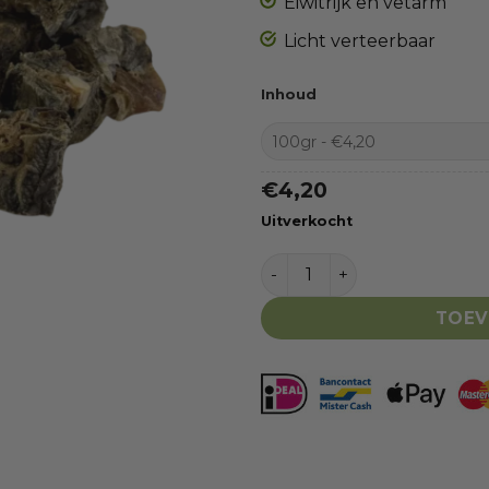
Eiwitrijk en vetarm
Licht verteerbaar
Inhoud
€
4,20
Uitverkocht
Kabeljauw blokjes aantal
TOEV