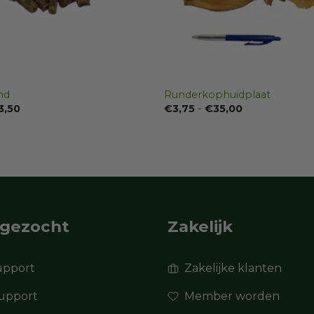
nd
Runderkophuidplaat
Prijsklasse:
Prijsklasse:
3,50
€
3,75
-
€
35,00
€4,50
€3,75
tot
tot
€33,50
€35,00
 gezocht
Zakelijk
support
Zakelijke klanten
upport
Member worden