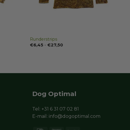
Runderstrips
Prijsklasse:
€
6,45
-
€
27,50
€6,45
tot
€27,50
Dog Optimal
Tel:
+31 6 31 07 02 81
E-mail:
info@dogoptimal.com