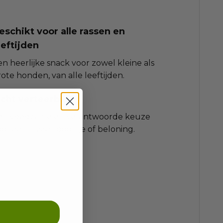
eschikt voor alle rassen en
eeftijden
n heerlijke snack voor zowel kleine als
ote honden, van alle leeftijden.
icht verteerbaar
en voedzame en verantwoorde keuze
oor een tussendoortje of beloning.