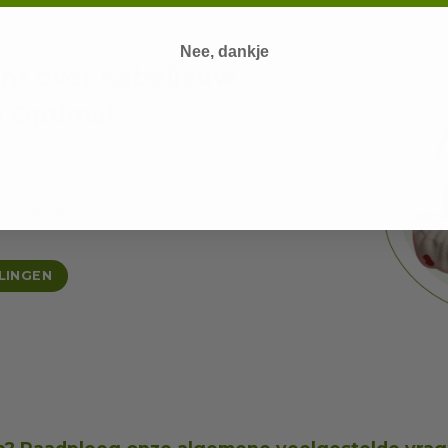
Nee, dankje
ant over Kabeljauw
g Optimal
makelijk, licht verteerbaar en laag in vet. Blij
LINGEN