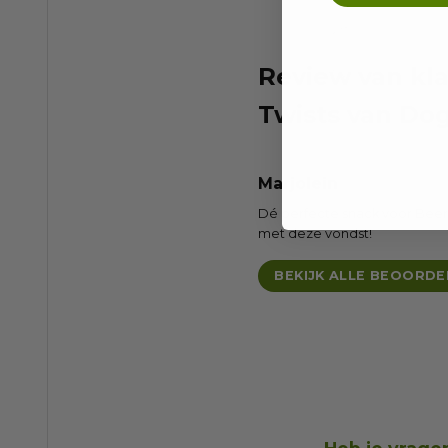
Review van kl
Twists van Do
Marjolein
Dé perfecte snack voor Beer: s
met deze vondst!
BEKIJK ALLE BEOORDE