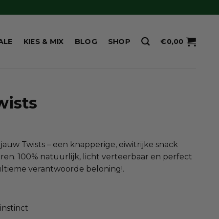
ALE
KIES & MIX
BLOG
SHOP
€
0,00
wists
ijsklasse:
,50
jauw Twists – een knapperige, eiwitrijke snack
t
n. 100% natuurlijk, licht verteerbaar en perfect
9,95
ultieme verantwoorde beloning!.
nstinct