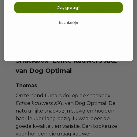
Een voedzame en verantwoorde keuze
Ja, graag!
voor een tussendoortje of beloning.
Nee, dankje
Review van klant over
Snackbox ‘Echte kauwers XXL’
van Dog Optimal
Thomas
Onze hond Luna is dol op de snackbox
Echte kauwers XXL
van Dog Optimal. De
natuurlijke snacks zijn stevig en houden
haar lekker lang bezig. Ik waardeer de
goede kwaliteit en variatie. Een topkeuze
voor honden die graag kauwen!