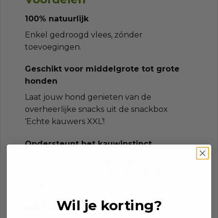
100% natuurlijk
Enkel gedroogd vlees, zónder
toevoegingen.
Geschikt voor middelgrote tot grote
honden
Laat jouw hond genieten van de
overheerlijke snacks uit de snackbox
‘Echte kauwers XXL’!
Ondersteunt het kauwinstinct
De stevige textuur helpt het kauwen te
stimuleren, wat een natuurlijke bezigheid
is voor honden.
Wil je korting?
Licht verteerbaar