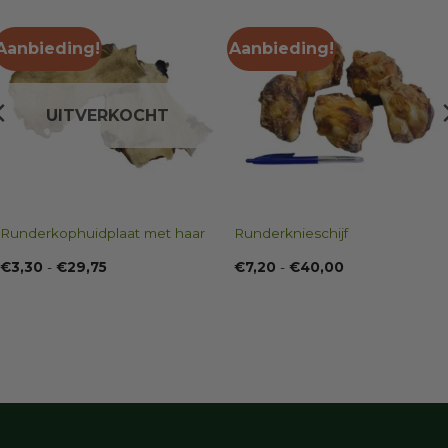
Aanbieding!
Aanbieding!
UITVERKOCHT
Runderkophuidplaat met haar
Runderknieschijf
Prijsklasse:
Prijsklasse:
€
3,30
-
€
29,75
€
7,20
-
€
40,00
€3,30
€7,20
tot
tot
€29,75
€40,00