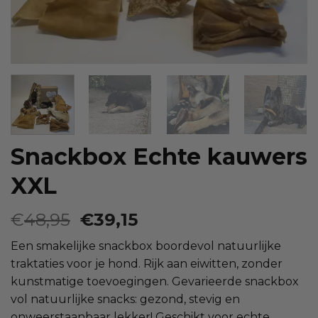
Snackbox Echte kauwers
XXL
Oorspronkelijke
Huidige
€
48,95
€
39,15
prijs
prijs
Een smakelijke snackbox boordevol natuurlijke
was:
is:
traktaties voor je hond. Rijk aan eiwitten, zonder
€48,95.
€39,15.
kunstmatige toevoegingen. Gevarieerde snackbox
vol natuurlijke snacks: gezond, stevig en
onweerstaanbaar lekker! Geschikt voor echte