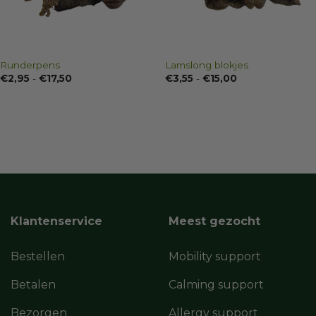
Runderpens
Lamslong blokjes
Prijsklasse:
Prijsklasse:
€
2,95
-
€
17,50
€
3,55
-
€
15,00
€2,95
€3,55
tot
tot
€17,50
€15,00
Klantenservice
Meest gezocht
Bestellen
Mobility support
Betalen
Calming support
Bezorgen
Allergy support