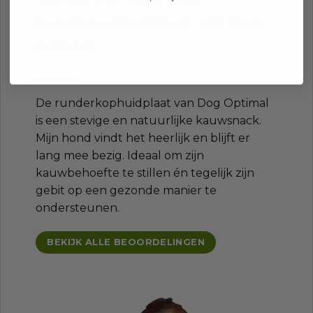
Runderkophuidplaat van Dog
Optimal
Marion
De runderkophuidplaat van Dog Optimal
is een stevige en natuurlijke kauwsnack.
Mijn hond vindt het heerlijk en blijft er
lang mee bezig. Ideaal om zijn
kauwbehoefte te stillen én tegelijk zijn
gebit op een gezonde manier te
ondersteunen.
BEKIJK ALLE BEOORDELINGEN