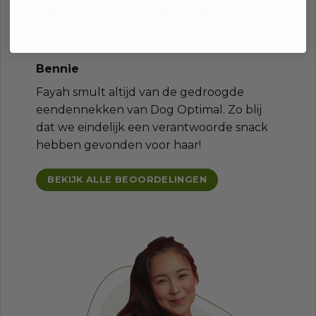
Gedroogde eendennek van
Dog Optimal
Bennie
Fayah smult altijd van de gedroogde
eendennekken van Dog Optimal. Zo blij
dat we eindelijk een verantwoorde snack
hebben gevonden voor haar!
BEKIJK ALLE BEOORDELINGEN