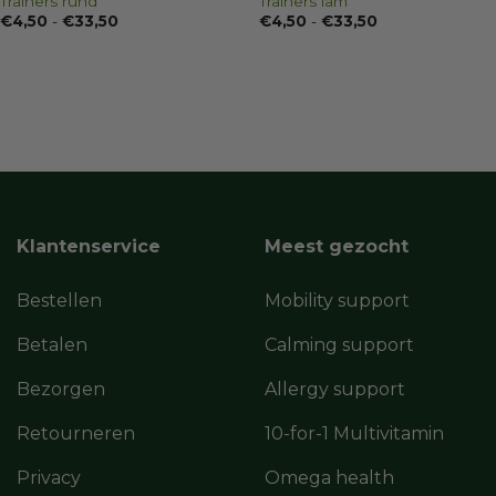
Trainers rund
Trainers lam
Prijsklasse:
Prijsklasse:
€
4,50
-
€
33,50
€
4,50
-
€
33,50
€4,50
€4,50
tot
tot
€33,50
€33,50
Klantenservice
Meest gezocht
Bestellen
Mobility support
Betalen
Calming support
Bezorgen
Allergy support
Retourneren
10-for-1 Multivitamin
Privacy
Omega health