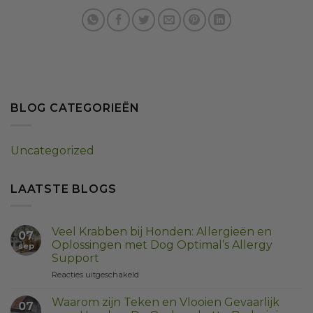
BLOG CATEGORIEËN
Uncategorized
LAATSTE BLOGS
Veel Krabben bij Honden: Allergieën en
07
Oplossingen met Dog Optimal’s Allergy
sep
Support
voor
Reacties uitgeschakeld
Veel
Krabben
Waarom zijn Teken en Vlooien Gevaarlijk
07
bij