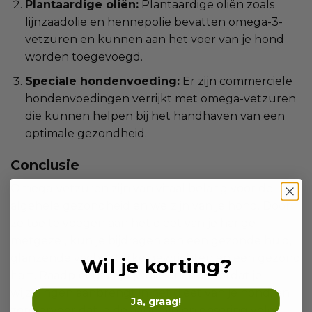
Plantaardige oliën:
Plantaardige oliën zoals
lijnzaadolie en hennepolie bevatten omega-3-
vetzuren en kunnen aan het voer van je hond
worden toegevoegd.
Speciale hondenvoeding:
Er zijn commerciële
hondenvoedingen verrijkt met omega-vetzuren
die kunnen helpen bij het handhaven van een
optimale gezondheid.
Conclusie
Omega-vetzuren zijn van vitaal belang voor de
algehele gezondheid en welzijn van je hond. Door
ze toe te voegen aan het dieet van je harige
metgezel, kun je bijdragen aan een gezonde huid,
glanzende vacht, sterke gewrichten en een gezond
Wil je korting?
hart. Raadpleeg altijd je dierenarts voordat je
wijzigingen aanbrengt in het dieet van je hond, en
Ja, graag!
zorg ervoor dat je de aanbevolen dosering volgt