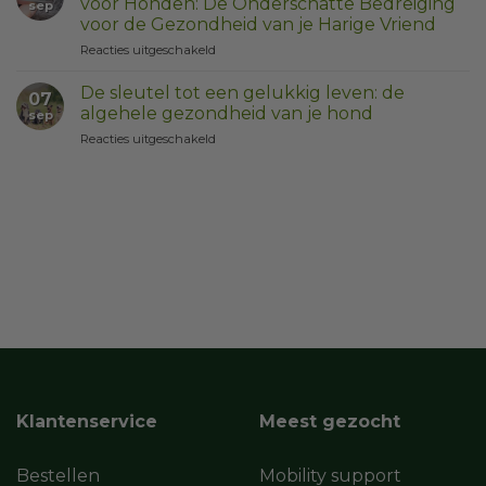
voor Honden: De Onderschatte Bedreiging
sep
Honden:
voor de Gezondheid van je Harige Vriend
Allergieën
voor
Reacties uitgeschakeld
en
Waarom
Oplossingen
zijn
met
De sleutel tot een gelukkig leven: de
07
Teken
Dog
algehele gezondheid van je hond
sep
en
Optimal’s
voor
Reacties uitgeschakeld
Vlooien
Allergy
De
Gevaarlijk
Support
sleutel
voor
tot
Honden:
een
De
gelukkig
Onderschatte
leven:
Bedreiging
de
voor
algehele
de
gezondheid
Gezondheid
van
van
je
je
hond
Harige
Vriend
Klantenservice
Meest gezocht
Bestellen
Mobility support