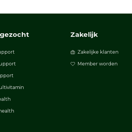
 gezocht
Zakelijk
support
Zakelijke klanten
upport
Member worden
upport
ultivitamin
alth
health