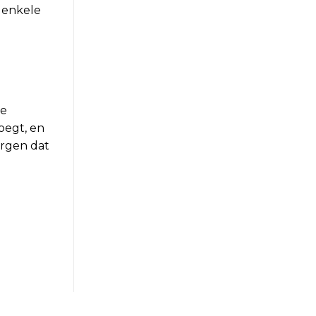
 enkele
te
oegt, en
orgen dat