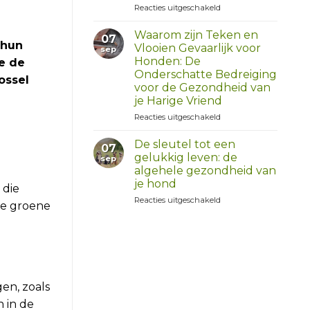
voor
Reacties uitgeschakeld
Veel
Krabben
Waarom zijn Teken en
07
bij
 hun
Vlooien Gevaarlijk voor
sep
Honden:
Honden: De
we de
Allergieën
Onderschatte Bedreiging
en
ossel
voor de Gezondheid van
Oplossingen
je Harige Vriend
met
Dog
voor
Reacties uitgeschakeld
Optimal’s
Waarom
Allergy
zijn
De sleutel tot een
07
Support
Teken
gelukkig leven: de
sep
en
algehele gezondheid van
Vlooien
je hond
Gevaarlijk
 die
voor
voor
Reacties uitgeschakeld
de groene
Honden:
De
De
sleutel
Onderschatte
tot
Bedreiging
een
voor
gelukkig
de
leven:
Gezondheid
de
en, zoals
van
algehele
 in de
je
gezondheid