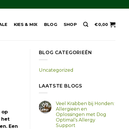
ALE
KIES & MIX
BLOG
SHOP
€
0,00
BLOG CATEGORIEËN
Uncategorized
LAATSTE BLOGS
Veel Krabben bij Honden:
07
Allergieën en
sep
d op
Oplossingen met Dog
 het
Optimal’s Allergy
Support
ren. Een