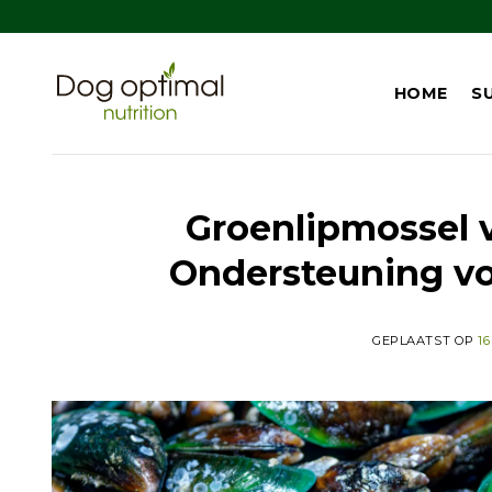
Ga
naar
inhoud
HOME
S
Groenlipmossel v
Ondersteuning v
GEPLAATST OP
1