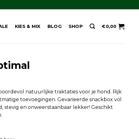
ALE
KIES & MIX
BLOG
SHOP
€
0,00
ptimal
ordevol natuurlijke traktaties voor je hond. Rijk
stmatige toevoegingen. Gevarieerde snackbox vol
d, stevig en onweerstaanbaar lekker! Geschikt
.