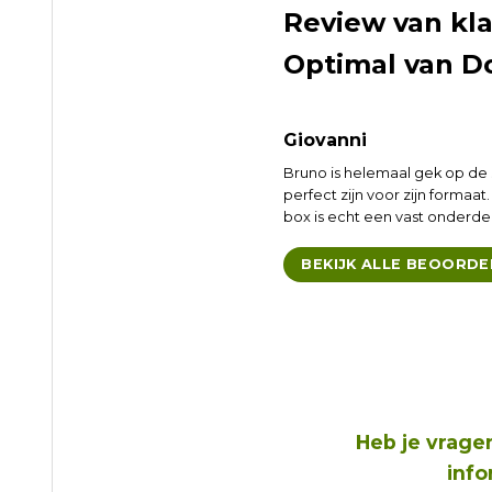
Review van kl
Optimal van D
Giovanni
Bruno is helemaal gek op de 
perfect zijn voor zijn formaat
box is echt een vast onderd
BEKIJK ALLE BEOORDE
Heb je vrag
info