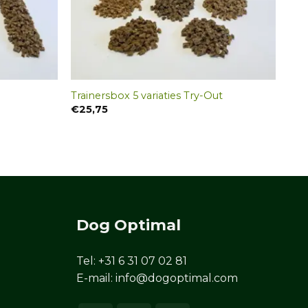
Trainersbox 5 variaties Try-Out
€
25,75
Dog Optimal
Tel:
+31 6 31 07 02 81
E-mail:
info@dogoptimal.com