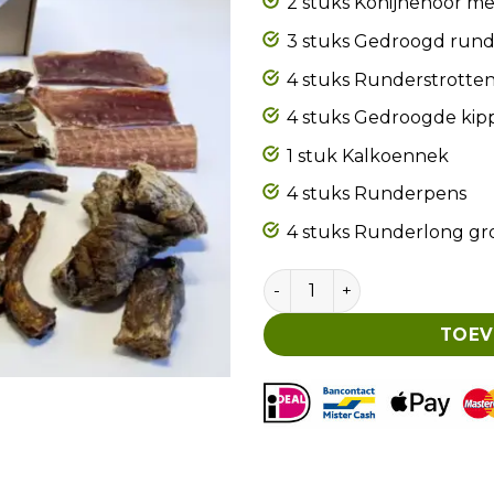
2 stuks Konijnenoor me
3 stuks Gedroogd rund
4 stuks Runderstrotte
4 stuks Gedroogde ki
1 stuk Kalkoennek
4 stuks Runderpens
4 stuks Runderlong gr
Snackbox Optimal aantal
TOEV