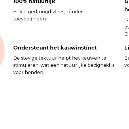
100% natuurlijk
G
h
Enkel gedroogd vlees, zónder
toevoegingen.
L
o
O
Ondersteunt het kauwinstinct
L
De stevige textuur helpt het kauwen te
E
stimuleren, wat een natuurlijke bezigheid is
v
voor honden.
Wil je korting?
Ja, graag!