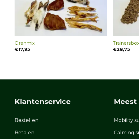
Orenmix
Trainersbox
€
17,95
€
28,75
Klantenservice
Meest
Bestellen
Mobility 
Betalen
Calming s