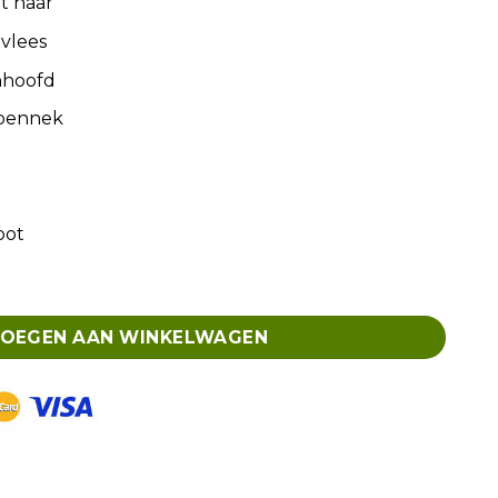
t haar
vlees
nhoofd
ppennek
oot
OEGEN AAN WINKELWAGEN