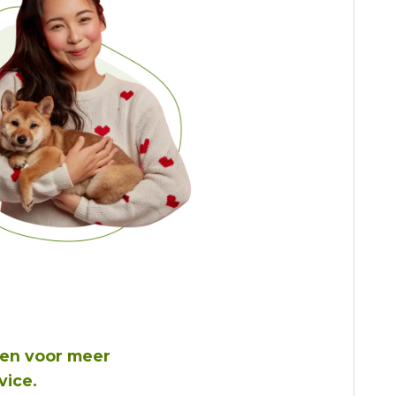
gen
voor meer
vice
.