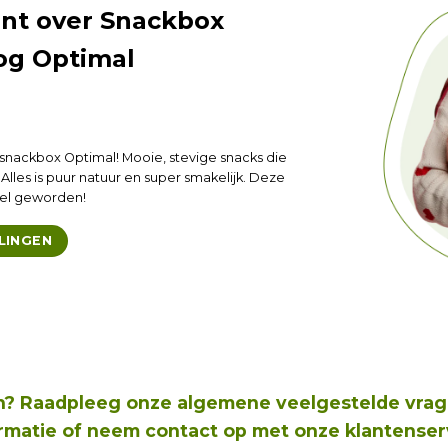
ant over Snackbox
Nee, dankje
og Optimal
snackbox Optimal! Mooie, stevige snacks die
. Alles is puur natuur en super smakelijk. Deze
eel geworden!
LINGEN
en? Raadpleeg onze
algemene veelgestelde vra
rmatie of neem
contact op met onze klantenser